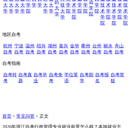
药
语
大
大
大
大
学
学
学
大
大
技
学
术
学
学
学
技
术
技
术
技
大
学
学
学
学
学
院
学
学
大
院
学
院
院
院
术
学
术
学
术
学
院
学
院
学
院
学
院
学
院
院
院
地区自考
杭州
宁波
温州
绍兴
湖州
嘉兴
金华
衢州
台州
丽水
舟山
自考
自考
自考
自考
自考
自考
自考
自考
自考
自考
自考
自考指南
自考转
自考真
自考毕
自考免
学位英
自考助
自考报
自考答
考
题
业
考
语
学
名
疑
首页
>
常见问答
> 正文
2026年浙江自考行政管理专业就业前景怎么样？本地就业方