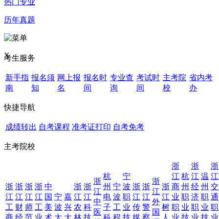
热门专业
历年真题
X
考生服务
新手指
报名须
网上报
报名时
专业查
考试时
主考院
省内考
南
知
名
间
询
间
校
办
快捷导航
成绩转出
自考课程
准考证打印
自考免考
主考院校
浙
浙
浙
杭
宁
江
杭
江
温
江
浙
浙
浙
浙
浙
浙
中
浙
浙
州
宁
波
浙
浙
浙
商
州
经
州
交
江
江
江
江
江
江
国
宁
嘉
江
江
电
波
职
江
江
江
业
职
济
职
通
中
外
工
财
师
工
美
波
兴
农
科
子
工
业
传
警
树
职
业
职
业
职
医
国
商
经
范
业
术
大
大
林
技
科
程
技
媒
察
人
业
技
业
技
业