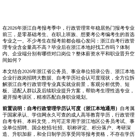
在2026年浙江自考报考季中，行政管理常年稳居热门报考专业
前三，是零基础考生、在职上班族、想要考公考编考生的首选
专业之一。不少考生在报考前都会核心发问：浙江自考行政管
理专业含金量高不高？毕业后在浙江本地好找工作吗？体制
内、企业端分别有哪些对口岗位？整体薪资水平和职业晋升空
间如何？
本文结合2026年浙江省公务员、事业单位招录公告、浙江本地
企业行政岗招聘大数据、自考学历社会认可度现状，全方位拆
解浙江自考行政管理专业真实就业前景，客观分析优势、短
板、适配人群以及后续职业提升方案，帮助考生理性选专业，
避开报考误区，精准匹配自身职业规划。
前置说明：自考行政管理学历认可度（浙江本地通用）
自考属
于国家承认、学信网永久可查的成人高等教育学历，行政管理
自考专科、本科文凭，均可正常用于浙江地区公务员考试、事
业单位招聘、国企校招/社招、职称评定、积分落户、考研深
造、升职加薪，和全日制学历享受同等报考资格，不存在学历