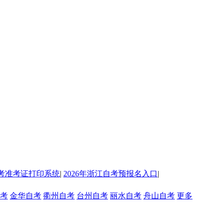
考准考证打印系统
|
2026年浙江自考预报名入口
|
考
金华自考
衢州自考
台州自考
丽水自考
舟山自考
更多