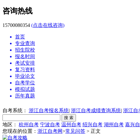
咨询热线
15700080354
(点击在线咨询)
首页
专业查询
招生院校
报名时间
考试安排
复习资料
毕业论文
自考学位
模拟试题
历年真题
自考系统：
浙江自考报名系统
|
浙江自考成绩查询系统
|
浙江自
地区：
杭州自考
宁波自考
温州自考
绍兴自考
湖州自考
嘉兴自
您现在的位置：
浙江自考网
>
常见问答
> 正文