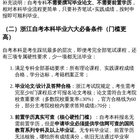
补充说明：自考专科
不需要撰写毕业论文、不需要前置学历
，
相对本科毕业流程更简单，只要补齐笔试+实践成绩，按时申
报即可顺利毕业。
（二）浙江自考本科毕业六大必备条件（门槛更
高）
自考本科是考生踩坑最多的层次，即便考完全部笔试课程，还
有三项专属硬性要求，少一项都无法毕业：
满足专科全部基础要求：所有理论课程、实践课程成绩
合格，学分达标，考籍档案正常；
毕业论文/设计及答辩合格
：浙江考试院规定，考生需考
完至少8门课程后才可报名论文考核；论文需符合主考院
校查重要求（多数院校重复率≤30%），官方合格线为60
分，部分主考院校校内要求答辩成绩≥70分；
前置学历真实可查（核心硬性门槛）
：自考本科报名无
需前置学历，但是
申请毕业必须提供学信网可查的国民
教育系列专科及以上毕业证
。无专科毕业证、前置学历
无法核验，哪怕所有成绩满分，依旧无法通过毕业审