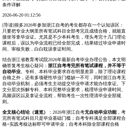
条件详解
2026-06-20 01:12:56
[导读]很多2026年参加浙江自考的考生都存在一个认知误区：
只要把专业大纲里所有笔试科目全部考完且成绩合格，就能直
接坐等拿毕业证。尤其是不少本科考生，埋头考完十几门理论
课程后，误以为毕业流程已经全部完成，结果错过毕业申请时
间、审核失败，白白耽误拿证时间。
结合浙江省教育考试院2026年最新自考毕业办理公告，本文明
确答复考生核心疑问：
浙江自考考完所有笔试课程，并不等于
自动毕业
。专科、本科毕业要求存在明显差异，除了理论课程
合格之外，还有多项硬性毕业门槛缺一不可，同时浙江自考无
自动毕业机制，必须考生主动提交毕业申请才能办结拿证。下
文分层次拆解专科、本科完整毕业要求，梳理毕业申请时间、
高频误区以及拿证全流程，帮助考生一次性理清毕业全部规
则。
全文核心结论（速览）
：2026年浙江自考
无自动毕业功能
，考
完所有笔试科目只是毕业基础门槛；自考专科满足全部课程合
格+实践考核达标即可申请毕业；自考本科除全部课程合格