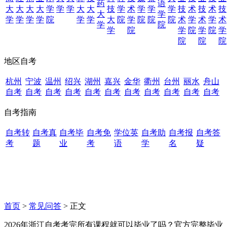
药
语
大
大
大
大
学
学
学
大
大
技
学
术
学
学
学
技
术
技
术
技
大
学
学
学
学
学
院
学
学
大
院
学
院
院
院
术
学
术
学
术
学
院
学
院
学
院
学
院
学
院
院
院
地区自考
杭州
宁波
温州
绍兴
湖州
嘉兴
金华
衢州
台州
丽水
舟山
自考
自考
自考
自考
自考
自考
自考
自考
自考
自考
自考
自考指南
自考转
自考真
自考毕
自考免
学位英
自考助
自考报
自考答
考
题
业
考
语
学
名
疑
首页
>
常见问答
> 正文
2026年浙江自考考完所有课程就可以毕业了吗？官方完整毕业