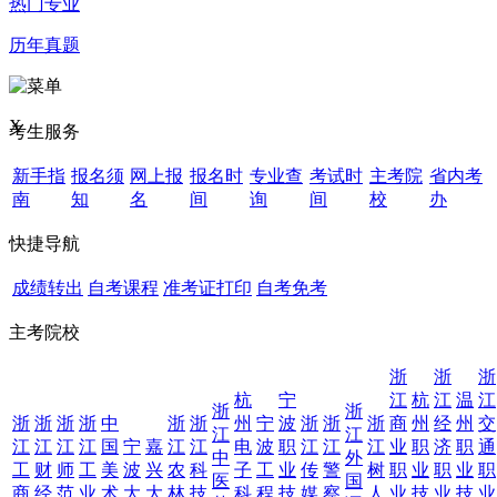
热门专业
历年真题
X
考生服务
新手指
报名须
网上报
报名时
专业查
考试时
主考院
省内考
南
知
名
间
询
间
校
办
快捷导航
成绩转出
自考课程
准考证打印
自考免考
主考院校
浙
浙
浙
杭
宁
江
杭
江
温
江
浙
浙
浙
浙
浙
浙
中
浙
浙
州
宁
波
浙
浙
浙
商
州
经
州
交
江
江
江
江
江
江
国
宁
嘉
江
江
电
波
职
江
江
江
业
职
济
职
通
中
外
工
财
师
工
美
波
兴
农
科
子
工
业
传
警
树
职
业
职
业
职
医
国
商
经
范
业
术
大
大
林
技
科
程
技
媒
察
人
业
技
业
技
业