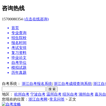
咨询热线
15700080354
(点击在线咨询)
首页
专业查询
招生院校
报名时间
考试安排
复习资料
毕业论文
自考学位
模拟试题
历年真题
自考系统：
浙江自考报名系统
|
浙江自考成绩查询系统
|
浙江自
地区：
杭州自考
宁波自考
温州自考
绍兴自考
湖州自考
嘉兴自
您现在的位置：
浙江自考网
>
常见问答
> 正文