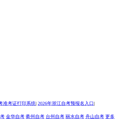
考准考证打印系统
|
2026年浙江自考预报名入口
|
考
金华自考
衢州自考
台州自考
丽水自考
舟山自考
更多