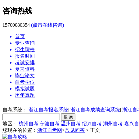
咨询热线
15700080354
(点击在线咨询)
首页
专业查询
招生院校
报名时间
考试安排
复习资料
毕业论文
自考学位
模拟试题
历年真题
自考系统：
浙江自考报名系统
|
浙江自考成绩查询系统
|
浙江自
地区：
杭州自考
宁波自考
温州自考
绍兴自考
湖州自考
嘉兴自
您现在的位置：
浙江自考网
>
常见问答
> 正文