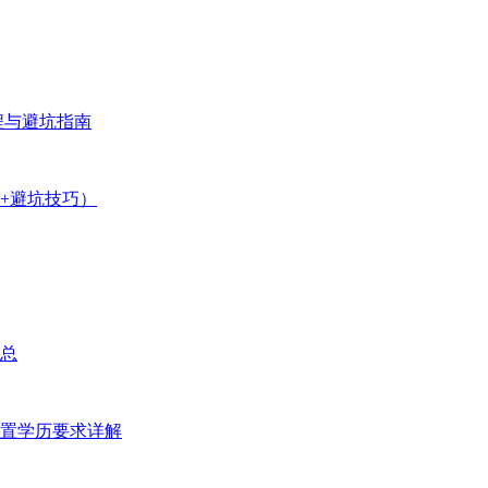
程与避坑指南
步+避坑技巧）
汇总
前置学历要求详解