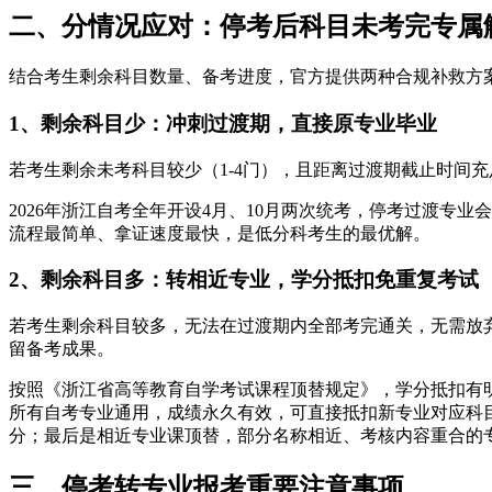
二、分情况应对：停考后科目未考完专属解
结合考生剩余科目数量、备考进度，官方提供两种合规补救方
1、剩余科目少：冲刺过渡期，直接原专业毕业
若考生剩余未考科目较少（1-4门），且距离过渡期截止时间
2026年浙江自考全年开设4月、10月两次统考，停考过渡
流程最简单、拿证速度最快，是低分科考生的最优解。
2、剩余科目多：转相近专业，学分抵扣免重复考试
若考生剩余科目较多，无法在过渡期内全部考完通关，无需放
留备考成果。
按照《浙江省高等教育自学考试课程顶替规定》，学分抵扣有
所有自考专业通用，成绩永久有效，可直接抵扣新专业对应科
分；最后是相近专业课顶替，部分名称相近、考核内容重合的
三、停考转专业报考重要注意事项