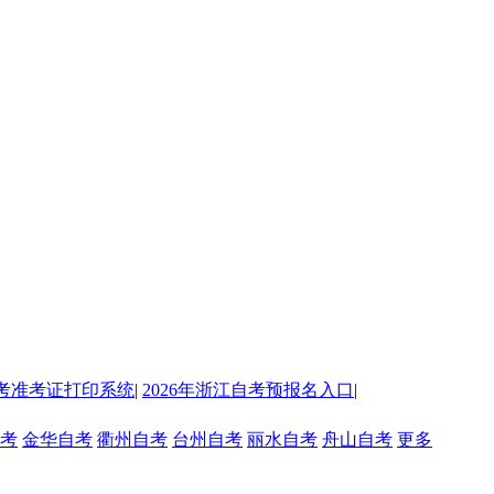
考准考证打印系统
|
2026年浙江自考预报名入口
|
考
金华自考
衢州自考
台州自考
丽水自考
舟山自考
更多