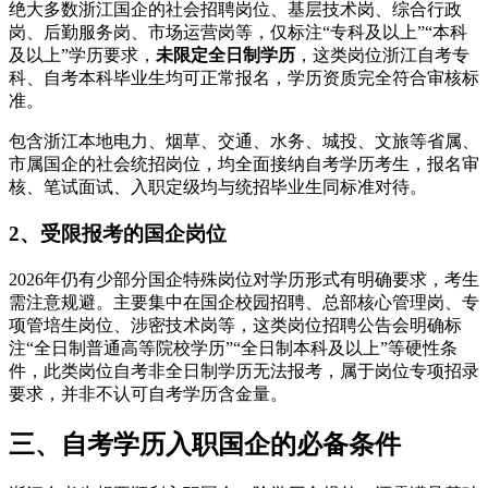
绝大多数浙江国企的社会招聘岗位、基层技术岗、综合行政
岗、后勤服务岗、市场运营岗等，仅标注“专科及以上”“本科
及以上”学历要求，
未限定全日制学历
，这类岗位浙江自考专
科、自考本科毕业生均可正常报名，学历资质完全符合审核标
准。
包含浙江本地电力、烟草、交通、水务、城投、文旅等省属、
市属国企的社会统招岗位，均全面接纳自考学历考生，报名审
核、笔试面试、入职定级均与统招毕业生同标准对待。
2、受限报考的国企岗位
2026年仍有少部分国企特殊岗位对学历形式有明确要求，考生
需注意规避。主要集中在国企校园招聘、总部核心管理岗、专
项管培生岗位、涉密技术岗等，这类岗位招聘公告会明确标
注“全日制普通高等院校学历”“全日制本科及以上”等硬性条
件，此类岗位自考非全日制学历无法报考，属于岗位专项招录
要求，并非不认可自考学历含金量。
三、自考学历入职国企的必备条件