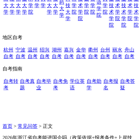
药
语
大
大
大
大
学
学
学
大
大
技
学
术
学
学
学
技
术
技
术
技
大
学
学
学
学
学
院
学
学
大
院
学
院
院
院
术
学
术
学
术
学
院
学
院
学
院
学
院
学
院
院
院
地区自考
杭州
宁波
温州
绍兴
湖州
嘉兴
金华
衢州
台州
丽水
舟山
自考
自考
自考
自考
自考
自考
自考
自考
自考
自考
自考
自考指南
自考转
自考真
自考毕
自考免
学位英
自考助
自考报
自考答
考
题
业
考
语
学
名
疑
首页
>
常见问答
> 正文
2026年浙江省自考能进国企吗（政策依据+报考条件+上岸技