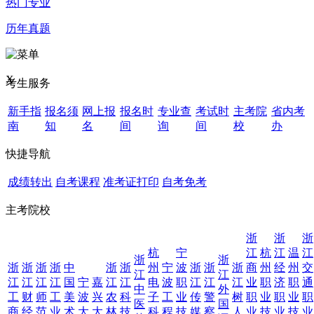
热门专业
历年真题
X
考生服务
新手指
报名须
网上报
报名时
专业查
考试时
主考院
省内考
南
知
名
间
询
间
校
办
快捷导航
成绩转出
自考课程
准考证打印
自考免考
主考院校
浙
浙
浙
杭
宁
江
杭
江
温
江
浙
浙
浙
浙
浙
浙
中
浙
浙
州
宁
波
浙
浙
浙
商
州
经
州
交
江
江
江
江
江
江
国
宁
嘉
江
江
电
波
职
江
江
江
业
职
济
职
通
中
外
工
财
师
工
美
波
兴
农
科
子
工
业
传
警
树
职
业
职
业
职
医
国
商
经
范
业
术
大
大
林
技
科
程
技
媒
察
人
业
技
业
技
业