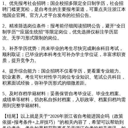
1、优先报考社会招聘：国企校招多限定全日制学历，社会招
聘门槛更宽松，是自考生的主要报考渠道，可重点关注浙江本
地国企官网、官方人才平台发布的社招公告。
2、精准筛选岗位条件：报考前仔细阅读招聘公告，避开“全日
制学历”“应届生统招”等限定岗位，优先选择仅标注学历层
次、无学习形式限制的岗位。
3、补齐学历优势：尚未毕业的考生尽快完成剩余科目考试，
顺利取证；已毕业的本科考生可补办学士学位证，丰富求职资
质，提升竞争力。
4、提升综合能力：国企招聘不仅看学历，更看重专业能力、
职业素养。考生可针对性学习岗位专业知识、笔试公共科目，
积累面试经验，弥补学历形式的细微差距。
5、及时存档学籍材料：妥善保管自考毕业证、毕业生档案、
成绩单等材料，切勿私自拆封档案，入职政审、档案归档均需
用到完整学籍材料。
【结尾】以上就是关于“2026年浙江省自考能进国企吗（政策
依据+报考条件+上岸技巧）”的相关内容了，希望可以帮助到