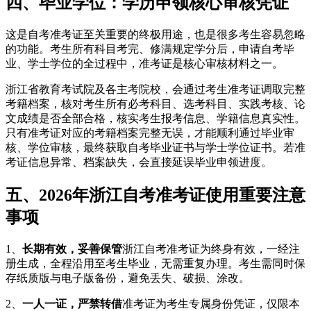
四、毕业学位：学历申领核心审核凭证
这是自考准考证至关重要的终极用途，也是很多考生容易忽略
的功能。考生所有科目考完、修满规定学分后，申请自考毕
业、学士学位的全过程中，准考证是核心审核材料之一。
浙江省教育考试院及各主考院校，会通过考生准考证调取完整
考籍档案，核对考生所有必考科目、选考科目、实践考核、论
文成绩是否全部合格，核实考生报考信息、学籍信息真实性。
只有准考证对应的考籍档案完整无误，才能顺利通过毕业审
核、学位审核，最终获取自考毕业证书与学士学位证书。若准
考证信息异常、档案缺失，会直接延误毕业申领进度。
五、2026年浙江自考准考证使用重要注意
事项
1、
长期有效，妥善保管
浙江自考准考证为终身有效，一经注
册生成，全程沿用至考生毕业，无需重复办理。考生需同时保
存纸质版与电子版备份，避免丢失、破损、涂改。
2、
一人一证，严禁转借
准考证为考生专属身份凭证，仅限本