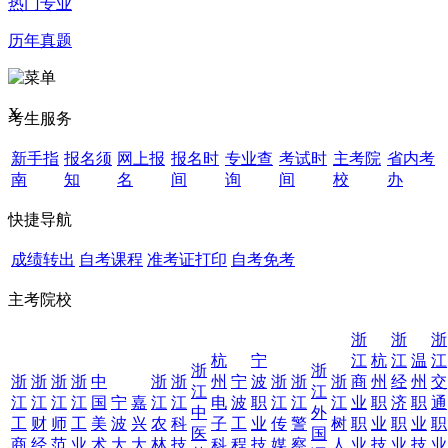
热门专业
历年真题
X
考生服务
新手指
报名须
网上报
报名时
专业查
考试时
主考院
省内考
南
知
名
间
询
间
校
办
快捷导航
成绩转出
自考课程
准考证打印
自考免考
主考院校
浙
浙
浙
杭
宁
江
杭
江
温
江
浙
浙
浙
浙
浙
浙
中
浙
浙
州
宁
波
浙
浙
浙
商
州
经
州
交
江
江
江
江
江
江
国
宁
嘉
江
江
电
波
职
江
江
江
业
职
济
职
通
中
外
工
财
师
工
美
波
兴
农
科
子
工
业
传
警
树
职
业
职
业
职
医
国
商
经
范
业
术
大
大
林
技
科
程
技
媒
察
人
业
技
业
技
业