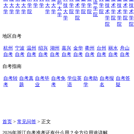
药
语
大
大
大
大
学
学
学
大
大
技
学
术
学
学
学
技
术
技
术
技
大
学
学
学
学
学
院
学
学
大
院
学
院
院
院
术
学
术
学
术
学
院
学
院
学
院
学
院
学
院
院
院
地区自考
杭州
宁波
温州
绍兴
湖州
嘉兴
金华
衢州
台州
丽水
舟山
自考
自考
自考
自考
自考
自考
自考
自考
自考
自考
自考
自考指南
自考转
自考真
自考毕
自考免
学位英
自考助
自考报
自考答
考
题
业
考
语
学
名
疑
首页
>
常见问答
> 正文
2026年浙江自考准考证有什么用？全方位用途详解