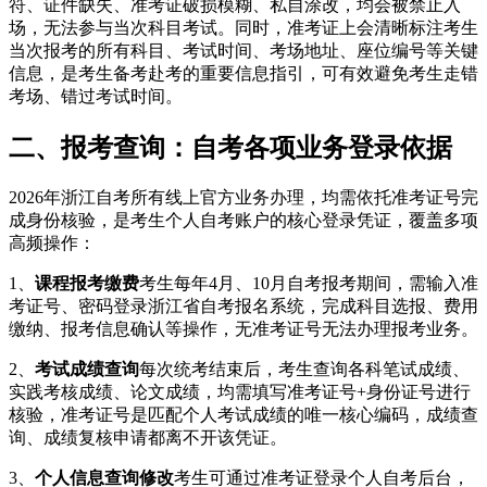
符、证件缺失、准考证破损模糊、私自涂改，均会被禁止入
场，无法参与当次科目考试。同时，准考证上会清晰标注考生
当次报考的所有科目、考试时间、考场地址、座位编号等关键
信息，是考生备考赴考的重要信息指引，可有效避免考生走错
考场、错过考试时间。
二、报考查询：自考各项业务登录依据
2026年浙江自考所有线上官方业务办理，均需依托准考证号完
成身份核验，是考生个人自考账户的核心登录凭证，覆盖多项
高频操作：
1、
课程报考缴费
考生每年4月、10月自考报考期间，需输入准
考证号、密码登录浙江省自考报名系统，完成科目选报、费用
缴纳、报考信息确认等操作，无准考证号无法办理报考业务。
2、
考试成绩查询
每次统考结束后，考生查询各科笔试成绩、
实践考核成绩、论文成绩，均需填写准考证号+身份证号进行
核验，准考证号是匹配个人考试成绩的唯一核心编码，成绩查
询、成绩复核申请都离不开该凭证。
3、
个人信息查询修改
考生可通过准考证登录个人自考后台，