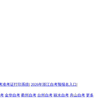
考准考证打印系统
|
2026年浙江自考预报名入口
|
考
金华自考
衢州自考
台州自考
丽水自考
舟山自考
更多