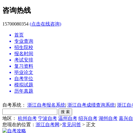
咨询热线
15700080354
(点击在线咨询)
首页
专业查询
招生院校
报名时间
考试安排
复习资料
毕业论文
自考学位
模拟试题
历年真题
自考系统：
浙江自考报名系统
|
浙江自考成绩查询系统
|
浙江自
地区：
杭州自考
宁波自考
温州自考
绍兴自考
湖州自考
嘉兴自
您现在的位置：
浙江自考网
>
常见问答
> 正文