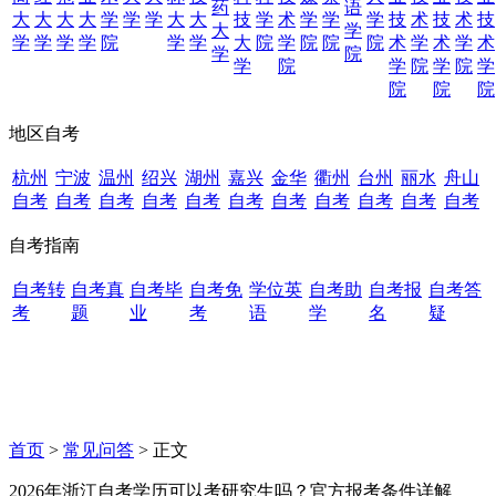
药
语
大
大
大
大
学
学
学
大
大
技
学
术
学
学
学
技
术
技
术
技
大
学
学
学
学
学
院
学
学
大
院
学
院
院
院
术
学
术
学
术
学
院
学
院
学
院
学
院
学
院
院
院
地区自考
杭州
宁波
温州
绍兴
湖州
嘉兴
金华
衢州
台州
丽水
舟山
自考
自考
自考
自考
自考
自考
自考
自考
自考
自考
自考
自考指南
自考转
自考真
自考毕
自考免
学位英
自考助
自考报
自考答
考
题
业
考
语
学
名
疑
首页
>
常见问答
> 正文
2026年浙江自考学历可以考研究生吗？官方报考条件详解