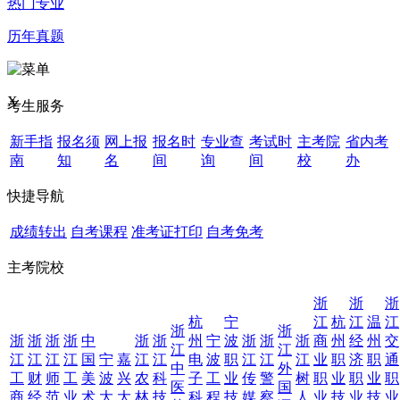
热门专业
历年真题
X
考生服务
新手指
报名须
网上报
报名时
专业查
考试时
主考院
省内考
南
知
名
间
询
间
校
办
快捷导航
成绩转出
自考课程
准考证打印
自考免考
主考院校
浙
浙
浙
杭
宁
江
杭
江
温
江
浙
浙
浙
浙
浙
浙
中
浙
浙
州
宁
波
浙
浙
浙
商
州
经
州
交
江
江
江
江
江
江
国
宁
嘉
江
江
电
波
职
江
江
江
业
职
济
职
通
中
外
工
财
师
工
美
波
兴
农
科
子
工
业
传
警
树
职
业
职
业
职
医
国
商
经
范
业
术
大
大
林
技
科
程
技
媒
察
人
业
技
业
技
业