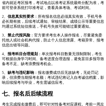
省内就近考区报考，考试地点以准考证系统最终分配为准，考
前可登录系统打印准考证，查看具体考场、考试时间。
2、
信息真实性要求
：所有报名信息必须真实有效，手机号务
必长期有效，后续考试通知、审核结果、成绩公示等重要信息
均通过系统短信推送，手机号失效可能错过重要通知。
3、
禁止代报风险
：官方要求考生本人操作报名，尽量避免委
托他人或社会机构代报，防止个人信息泄露、考籍异常、报考
信息出错等问题。
4、
报考科目合理规划
：单次报考科目数量无强制限制，考生
可根据自身学习时间、备考进度合理选报，避免盲目多报导致
备考不足、缺考浪费报考机会。
5、
缺考与违纪影响
：报名缴费成功后无故缺考，无处罚记
录，但浪费当期报考名额；考试违纪将记入自考诚信档案，影
响后续报考与毕业，考生需诚信应考。
七、报名后后续流程
考生完成报名缴费后，即可针对性备考对应课程。考前一周左