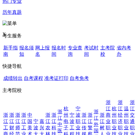
热门专业
历年真题
X
考生服务
新手指
报名须
网上报
报名时
专业查
考试时
主考院
省内考
南
知
名
间
询
间
校
办
快捷导航
成绩转出
自考课程
准考证打印
自考免考
主考院校
浙
浙
浙
杭
宁
江
杭
江
温
江
浙
浙
浙
浙
浙
浙
中
浙
浙
州
宁
波
浙
浙
浙
商
州
经
州
交
江
江
江
江
江
江
国
宁
嘉
江
江
电
波
职
江
江
江
业
职
济
职
通
中
外
工
财
师
工
美
波
兴
农
科
子
工
业
传
警
树
职
业
职
业
职
医
国
商
经
范
业
术
大
大
林
技
科
程
技
媒
察
人
业
技
业
技
业