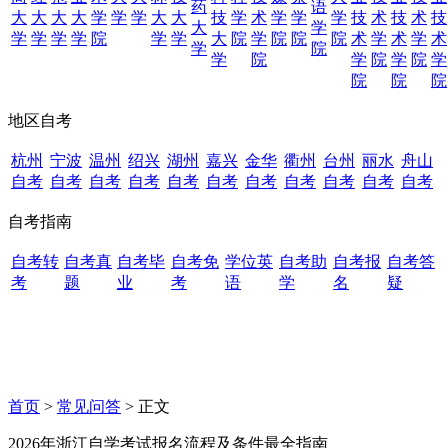
药
语
大
大
大
大
学
学
学
大
大
技
学
术
学
学
学
技
术
技
术
技
大
学
学
学
学
学
院
学
学
大
院
学
院
院
院
术
学
术
学
术
学
院
学
院
学
院
学
院
学
院
院
院
地区自考
杭州
宁波
温州
绍兴
湖州
嘉兴
金华
衢州
台州
丽水
舟山
自考
自考
自考
自考
自考
自考
自考
自考
自考
自考
自考
自考指南
自考转
自考真
自考毕
自考免
学位英
自考助
自考报
自考答
考
题
业
考
语
学
名
疑
首页
>
常见问答
> 正文
2026年浙江自学考试报名流程及条件最全指南