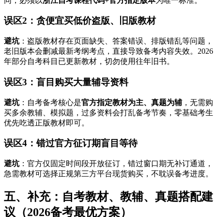
同，必须以
浙江自考课程代码+官方指定版本
为唯一标准。
误区2：贪便宜买低价盗版、旧版教材
避坑
：盗版教材存在页面缺失、答案错误、排版错乱等问题，
老旧版本会删减最新考纲考点，直接导致备考内容失效。2026
年部分自考科目已更新教材，切勿使用往年旧书。
误区3：盲目购买大量辅导资料
避坑
：自考备考核心是
官方指定教材为主、真题为辅
，无需购
买多余教辅、模拟题，过多资料会打乱备考节奏，零基础考生
优先吃透正版教材即可。
误区4：错过官方征订期盲目等待
避坑
：官方仅固定时间段开放征订，错过窗口期无补订通道，
急需教材可选择正规第三方平台现货购买，不耽误备考进度。
五、补充：自考教材、教辅、真题搭配建
议（2026备考最优方案）