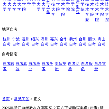
药
语
大
大
大
大
学
学
学
大
大
技
学
术
学
学
学
技
术
技
术
技
大
学
学
学
学
学
院
学
学
大
院
学
院
院
院
术
学
术
学
术
学
院
学
院
学
院
学
院
学
院
院
院
地区自考
杭州
宁波
温州
绍兴
湖州
嘉兴
金华
衢州
台州
丽水
舟山
自考
自考
自考
自考
自考
自考
自考
自考
自考
自考
自考
自考指南
自考转
自考真
自考毕
自考免
学位英
自考助
自考报
自考答
考
题
业
考
语
学
名
疑
首页
>
常见问答
> 正文
2026年浙江自考教材在哪里买？官方正规购买渠道+步骤+避