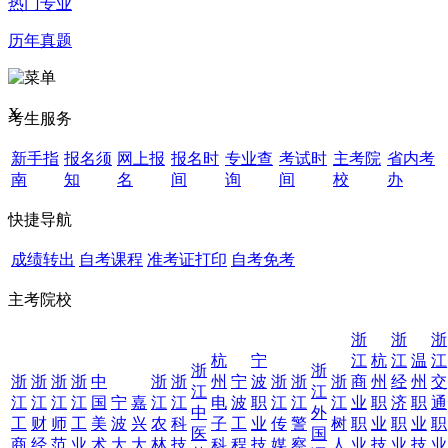
热门专业
历年真题
X
考生服务
新手指
报名须
网上报
报名时
专业查
考试时
主考院
省内考
南
知
名
间
询
间
校
办
快捷导航
成绩转出
自考课程
准考证打印
自考免考
主考院校
浙
浙
浙
杭
宁
江
杭
江
温
江
浙
浙
浙
浙
浙
浙
中
浙
浙
州
宁
波
浙
浙
浙
商
州
经
州
交
江
江
江
江
江
江
国
宁
嘉
江
江
电
波
职
江
江
江
业
职
济
职
通
中
外
工
财
师
工
美
波
兴
农
科
子
工
业
传
警
树
职
业
职
业
职
医
国
商
经
范
业
术
大
大
林
技
科
程
技
媒
察
人
业
技
业
技
业