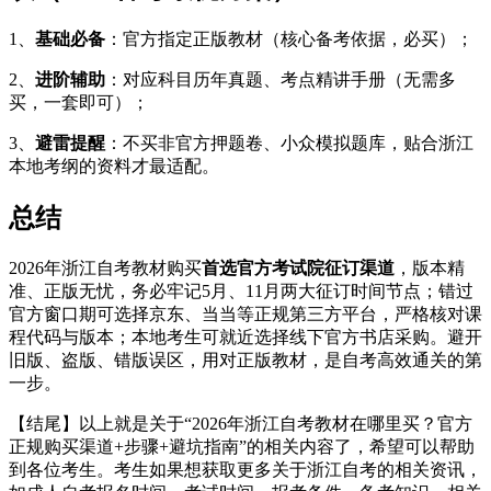
1、
基础必备
：官方指定正版教材（核心备考依据，必买）；
2、
进阶辅助
：对应科目历年真题、考点精讲手册（无需多
买，一套即可）；
3、
避雷提醒
：不买非官方押题卷、小众模拟题库，贴合浙江
本地考纲的资料才最适配。
总结
2026年浙江自考教材购买
首选官方考试院征订渠道
，版本精
准、正版无忧，务必牢记5月、11月两大征订时间节点；错过
官方窗口期可选择京东、当当等正规第三方平台，严格核对课
程代码与版本；本地考生可就近选择线下官方书店采购。避开
旧版、盗版、错版误区，用对正版教材，是自考高效通关的第
一步。
【结尾】以上就是关于“2026年浙江自考教材在哪里买？官方
正规购买渠道+步骤+避坑指南”的相关内容了，希望可以帮助
到各位考生。考生如果想获取更多关于浙江自考的相关资讯，