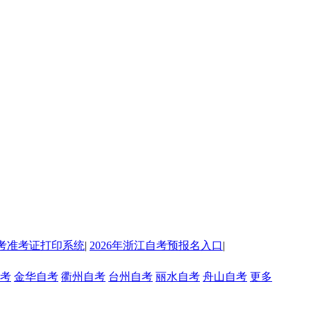
考准考证打印系统
|
2026年浙江自考预报名入口
|
考
金华自考
衢州自考
台州自考
丽水自考
舟山自考
更多