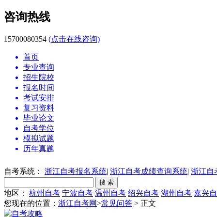
咨询热线
15700080354
(点击在线咨询)
首页
专业查询
招生院校
报名时间
考试安排
复习资料
毕业论文
自考学位
模拟试题
历年真题
自考系统：
浙江自考报名系统
|
浙江自考成绩查询系统
|
浙江自
地区：
杭州自考
宁波自考
温州自考
绍兴自考
湖州自考
嘉兴自
您现在的位置：
浙江自考网
>
常见问答
> 正文