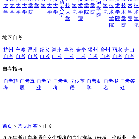
药
语
大
大
大
大
学
学
学
大
大
技
学
术
学
学
学
技
术
技
术
技
大
学
学
学
学
学
院
学
学
大
院
学
院
院
院
术
学
术
学
术
学
院
学
院
学
院
学
院
学
院
院
院
地区自考
杭州
宁波
温州
绍兴
湖州
嘉兴
金华
衢州
台州
丽水
舟山
自考
自考
自考
自考
自考
自考
自考
自考
自考
自考
自考
自考指南
自考转
自考真
自考毕
自考免
学位英
自考助
自考报
自考答
考
题
业
考
语
学
名
疑
首页
>
常见问答
> 正文
2026年浙江自考适合女生报考的专业推荐（好考、稳就业、高