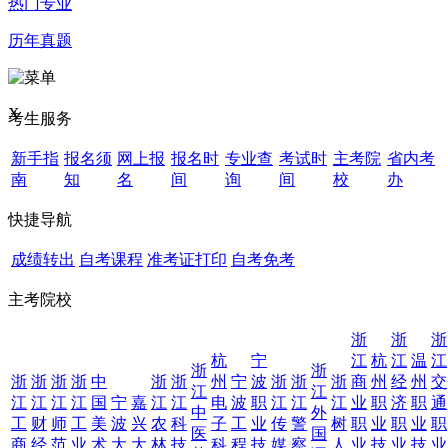
热门专业
历年真题
X
考生服务
新手指
报名须
网上报
报名时
专业查
考试时
主考院
省内考
南
知
名
间
询
间
校
办
快捷导航
成绩转出
自考课程
准考证打印
自考免考
主考院校
浙
浙
浙
杭
宁
江
杭
江
温
江
浙
浙
浙
浙
浙
浙
中
浙
浙
州
宁
波
浙
浙
浙
商
州
经
州
交
江
江
江
江
江
江
国
宁
嘉
江
江
电
波
职
江
江
江
业
职
济
职
通
中
外
工
财
师
工
美
波
兴
农
科
子
工
业
传
警
树
职
业
职
业
职
医
国
商
经
范
业
术
大
大
林
技
科
程
技
媒
察
人
业
技
业
技
业