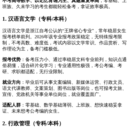
不考高等数学、以记忆背诵为主、真题重复率高
，零基础、上
班族、久未学习的考生都能轻松备考，拿证效率极高。
1. 汉语言文学（专科/本科）
汉语言文学是浙江自考公认的“王牌省心专业”，常年稳居女生
报考榜单前列。2026年该专业报考政策稳定，无特殊报考限
制，不考高数、难度低，考试内容以文学常识、作品赏析、写
作理论为主，备考门槛极低。
报考优势
：备考压力小、通过率稳居文科专业前列，知识点通
俗易懂，适合碎片化学习；专业通用性极强，考公考编、考
研、求职都适配，无行业限制。
就业方向
：毕业后可从事文案编辑、新媒体运营、行政文员、
语文代课教师、文案策划、图书出版等岗位，也可报考文旅、
宣传、党政机关等事业单位岗位，就业覆盖面广。
适配人群
：零基础、数学基础薄弱、上班族、想快速稳妥拿
证、未来想考公考编的女生。
2. 行政管理（专科/本科）