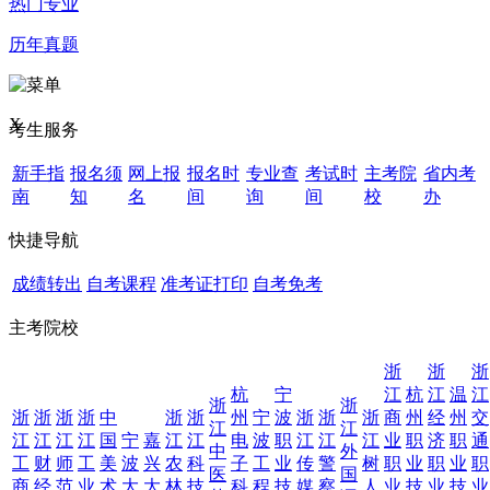
热门专业
历年真题
X
考生服务
新手指
报名须
网上报
报名时
专业查
考试时
主考院
省内考
南
知
名
间
询
间
校
办
快捷导航
成绩转出
自考课程
准考证打印
自考免考
主考院校
浙
浙
浙
杭
宁
江
杭
江
温
江
浙
浙
浙
浙
浙
浙
中
浙
浙
州
宁
波
浙
浙
浙
商
州
经
州
交
江
江
江
江
江
江
国
宁
嘉
江
江
电
波
职
江
江
江
业
职
济
职
通
中
外
工
财
师
工
美
波
兴
农
科
子
工
业
传
警
树
职
业
职
业
职
医
国
商
经
范
业
术
大
大
林
技
科
程
技
媒
察
人
业
技
业
技
业