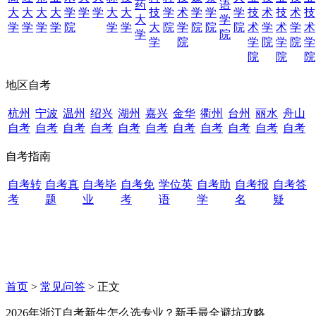
药
语
大
大
大
大
学
学
学
大
大
技
学
术
学
学
学
技
术
技
术
技
大
学
学
学
学
学
院
学
学
大
院
学
院
院
院
术
学
术
学
术
学
院
学
院
学
院
学
院
学
院
院
院
地区自考
杭州
宁波
温州
绍兴
湖州
嘉兴
金华
衢州
台州
丽水
舟山
自考
自考
自考
自考
自考
自考
自考
自考
自考
自考
自考
自考指南
自考转
自考真
自考毕
自考免
学位英
自考助
自考报
自考答
考
题
业
考
语
学
名
疑
首页
>
常见问答
> 正文
2026年浙江自考新生怎么选专业？新手最全避坑攻略