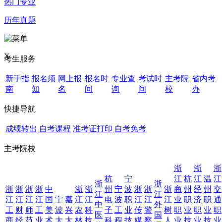
热门专业
历年真题
X
考生服务
新手指
报名须
网上报
报名时
专业查
考试时
主考院
省内考
南
知
名
间
询
间
校
办
快捷导航
成绩转出
自考课程
准考证打印
自考免考
主考院校
浙
浙
浙
杭
宁
江
杭
江
温
江
浙
浙
浙
浙
浙
浙
中
浙
浙
州
宁
波
浙
浙
浙
商
州
经
州
交
江
江
江
江
江
江
国
宁
嘉
江
江
电
波
职
江
江
江
业
职
济
职
通
中
外
工
财
师
工
美
波
兴
农
科
子
工
业
传
警
树
职
业
职
业
职
医
国
商
经
范
业
术
大
大
林
技
科
程
技
媒
察
人
业
技
业
技
业