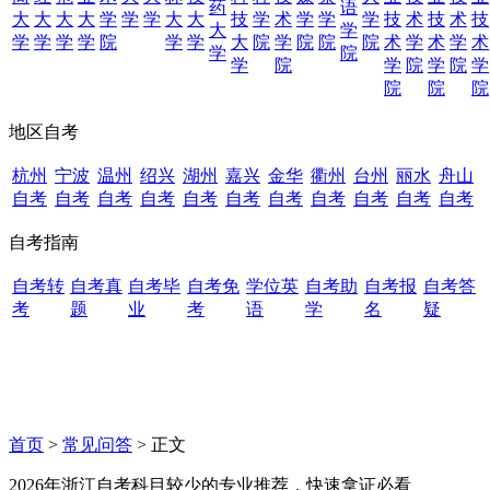
药
语
大
大
大
大
学
学
学
大
大
技
学
术
学
学
学
技
术
技
术
技
大
学
学
学
学
学
院
学
学
大
院
学
院
院
院
术
学
术
学
术
学
院
学
院
学
院
学
院
学
院
院
院
地区自考
杭州
宁波
温州
绍兴
湖州
嘉兴
金华
衢州
台州
丽水
舟山
自考
自考
自考
自考
自考
自考
自考
自考
自考
自考
自考
自考指南
自考转
自考真
自考毕
自考免
学位英
自考助
自考报
自考答
考
题
业
考
语
学
名
疑
首页
>
常见问答
> 正文
2026年浙江自考科目较少的专业推荐，快速拿证必看