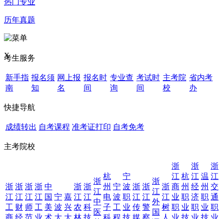
热门专业
历年真题
X
考生服务
新手指
报名须
网上报
报名时
专业查
考试时
主考院
省内考
南
知
名
间
询
间
校
办
快捷导航
成绩转出
自考课程
准考证打印
自考免考
主考院校
浙
浙
浙
杭
宁
江
杭
江
温
江
浙
浙
浙
浙
浙
浙
中
浙
浙
州
宁
波
浙
浙
浙
商
州
经
州
交
江
江
江
江
江
江
国
宁
嘉
江
江
电
波
职
江
江
江
业
职
济
职
通
中
外
工
财
师
工
美
波
兴
农
科
子
工
业
传
警
树
职
业
职
业
职
医
国
商
经
范
业
术
大
大
林
技
科
程
技
媒
察
人
业
技
业
技
业