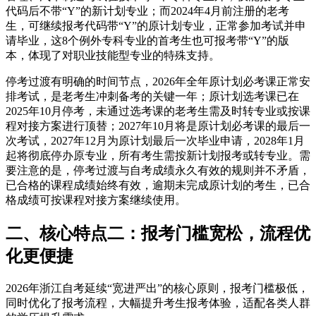
代码后不带“Y”的新计划专业；而2024年4月前注册的老考
生，可继续报考代码带“Y”的原计划专业，正常参加考试并申
请毕业，这8个例外专科专业的首考生也可报考带“Y”的版
本，体现了对职业技能型专业的特殊支持。
停考过渡有明确的时间节点，2026年全年原计划必考课正常安
排考试，是老考生冲刺备考的关键一年；原计划选考课已在
2025年10月停考，未通过选考课的老考生需及时转专业或按课
程对接方案进行顶替；2027年10月将是原计划必考课的最后一
次考试，2027年12月为原计划最后一次毕业申请，2028年1月
起将彻底停办原专业，所有考生需按新计划报考或转专业。需
要注意的是，停考过渡与自考成绩永久有效的规则并不矛盾，
已合格的课程成绩始终有效，逾期未完成原计划的考生，已合
格成绩可按课程对接方案继续使用。
二、核心特点二：报考门槛宽松，流程优
化更便捷
2026年浙江自考延续“宽进严出”的核心原则，报考门槛极低，
同时优化了报考流程，大幅提升考生报考体验，适配各类人群