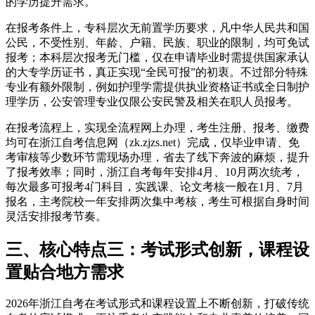
的学历提升需求。
在报考条件上，专科层次无前置学历要求，凡中华人民共和国
公民，不受性别、年龄、户籍、民族、职业的限制，均可免试
报考；本科层次报考无门槛，仅在申请毕业时需提供国家承认
的大专学历证书，真正实现“全民可报”的初衷。不过部分特殊
专业有额外限制，例如护理学需提供执业资格证书或全日制护
理学历，公安管理专业仅限公安民警及相关在职人员报考。
在报考流程上，实现全流程网上办理，考生注册、报考、缴费
均可在浙江自考信息网（zk.zjzs.net）完成，仅毕业申请、免
考审核等少数环节需现场办理，省去了线下奔波的麻烦，提升
了报考效率；同时，浙江自考每年安排4月、10月两次统考，
每次最多可报考4门科目，实践课、论文考核一般在1月、7月
报名，主考院校一年安排两次集中考核，考生可根据自身时间
灵活安排报考节奏。
三、核心特点三：考试形式创新，课程设
置贴合地方需求
2026年浙江自考在考试形式和课程设置上不断创新，打破传统