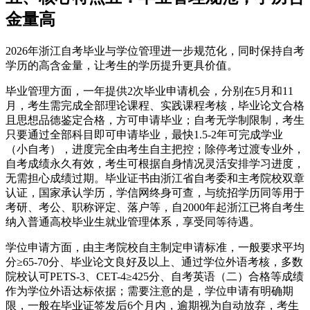
金量高
2026年浙江自考毕业与学位管理进一步规范化，同时保持自考
学历的高含金量，让考生的学历提升更具价值。
毕业管理方面，一年提供2次毕业申请机会，分别在5月和11
月，考生需完成全部理论课程、实践课程考核，毕业论文合格
且思想品德鉴定合格，方可申请毕业；自考无学制限制，考生
只要通过全部科目即可申请毕业，最快1.5-2年可完成学业
（小自考），进度完全由考生自主把控；除停考过渡专业外，
自考成绩永久有效，考生可根据自身情况灵活安排学习进度，
无需担心成绩过期。毕业证书由浙江省自考委和主考院校双章
认证，国家承认学历，学信网终身可查，与统招学历同等用于
考研、考公、职称评定、落户等，自2000年起浙江已将自考生
纳入普通高校毕业生就业管理体系，享受同等待遇。
学位申请方面，由主考院校自主制定申请标准，一般要求平均
分≥65-70分、毕业论文良好及以上、通过学位外语考核，多数
院校认可PETS-3、CET-4≥425分、自考英语（二）合格等成绩
作为学位外语达标依据；需要注意的是，学位申请有明确期
限，一般在毕业证签发后6个月内，逾期视为自动放弃，考生