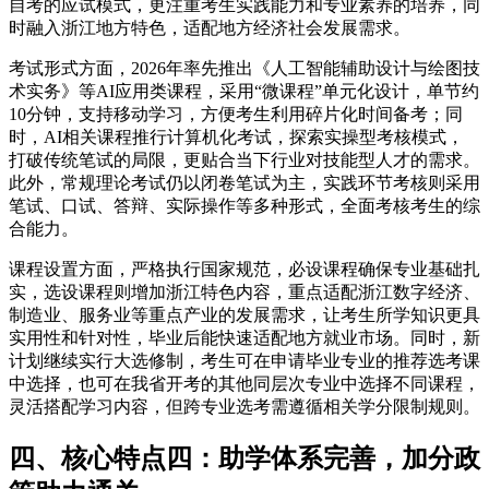
自考的应试模式，更注重考生实践能力和专业素养的培养，同
时融入浙江地方特色，适配地方经济社会发展需求。
考试形式方面，2026年率先推出《人工智能辅助设计与绘图技
术实务》等AI应用类课程，采用“微课程”单元化设计，单节约
10分钟，支持移动学习，方便考生利用碎片化时间备考；同
时，AI相关课程推行计算机化考试，探索实操型考核模式，
打破传统笔试的局限，更贴合当下行业对技能型人才的需求。
此外，常规理论考试仍以闭卷笔试为主，实践环节考核则采用
笔试、口试、答辩、实际操作等多种形式，全面考核考生的综
合能力。
课程设置方面，严格执行国家规范，必设课程确保专业基础扎
实，选设课程则增加浙江特色内容，重点适配浙江数字经济、
制造业、服务业等重点产业的发展需求，让考生所学知识更具
实用性和针对性，毕业后能快速适配地方就业市场。同时，新
计划继续实行大选修制，考生可在申请毕业专业的推荐选考课
中选择，也可在我省开考的其他同层次专业中选择不同课程，
灵活搭配学习内容，但跨专业选考需遵循相关学分限制规则。
四、核心特点四：助学体系完善，加分政