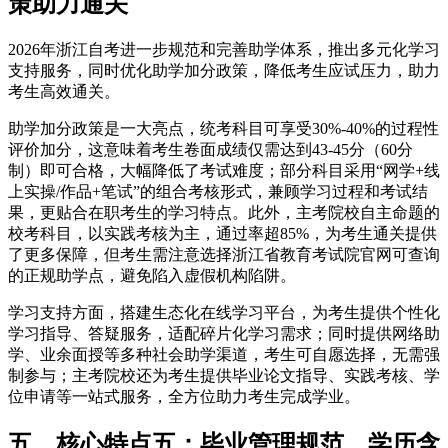
策助力通关
2026年浙江自考进一步规范和完善助学体系，推出多元化学习
支持服务，同时优化助学加分政策，降低考生应试压力，助力
考生高效通关。
助学加分政策是一大亮点，统考科目可享受30%-40%的过程性
评价加分，这意味着考生卷面成绩仅需达到43-45分（60分
制）即可合格，大幅降低了考试难度；部分科目采用“网学+线
上实操/作品+笔试”的组合考核形式，兼顾学习过程和考试结
果，更贴合在职考生的学习特点。此外，主考院校自主命题的
校考科目，以实践考核为主，通过率超85%，为考生通关提供
了更多保障，但考生需注意选择浙江省教育考试院官网可查询
的正规助学点，避免陷入虚假机构陷阱。
学习支持方面，搭建生态化在线学习平台，为考生提供个性化
学习指导、答疑服务，适配碎片化学习需求；同时提供网络助
学、业余面授等多种社会助学渠道，考生可自愿选择，无需强
制参与；主考院校还为考生提供毕业论文指导、实践考核、学
位申请等一站式服务，全方位助力考生完成学业。
五、核心特点五：毕业管理规范，学历含