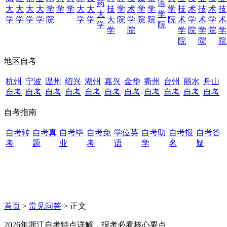
药
语
大
大
大
大
学
学
学
大
大
技
学
术
学
学
学
技
术
技
术
技
大
学
学
学
学
学
院
学
学
大
院
学
院
院
院
术
学
术
学
术
学
院
学
院
学
院
学
院
学
院
院
院
地区自考
杭州
宁波
温州
绍兴
湖州
嘉兴
金华
衢州
台州
丽水
舟山
自考
自考
自考
自考
自考
自考
自考
自考
自考
自考
自考
自考指南
自考转
自考真
自考毕
自考免
学位英
自考助
自考报
自考答
考
题
业
考
语
学
名
疑
首页
>
常见问答
> 正文
2026年浙江自考特点详解，报考必看核心要点