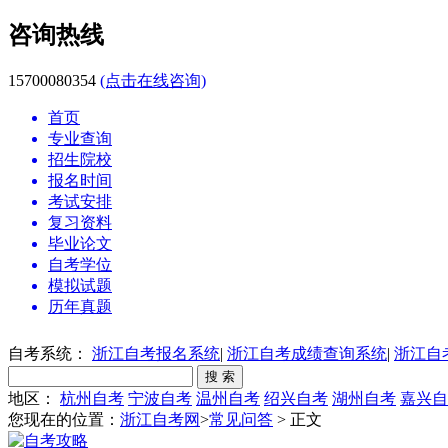
咨询热线
15700080354
(点击在线咨询)
首页
专业查询
招生院校
报名时间
考试安排
复习资料
毕业论文
自考学位
模拟试题
历年真题
自考系统：
浙江自考报名系统
|
浙江自考成绩查询系统
|
浙江自
地区：
杭州自考
宁波自考
温州自考
绍兴自考
湖州自考
嘉兴自
您现在的位置：
浙江自考网
>
常见问答
> 正文