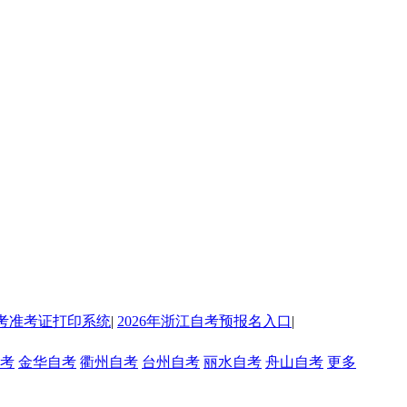
考准考证打印系统
|
2026年浙江自考预报名入口
|
考
金华自考
衢州自考
台州自考
丽水自考
舟山自考
更多