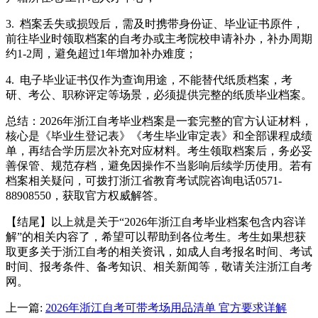
3. 档案丢失或损毁后，需及时携带身份证、毕业证书原件，
前往毕业时领取档案的自考办或主考院校申请补办，补办周期
约1-2周，避免超过1年增加补办难度；
4. 电子毕业证书仅作为查询用途，不能替代纸质档案，考
研、考公、职称评定等场景，必须提供完整的纸质毕业档案。
总结：2026年浙江自考毕业档案是一套完整的官方认证材料，
核心是《毕业生登记表》《考生毕业审定表》和全部课程成绩
单，再结合学历层次补充对应材料。考生领取档案后，务必妥
善保管、规范存档，避免因操作不当影响后续学历使用。若有
档案相关疑问，可拨打浙江省教育考试院咨询电话0571-
88908550，获取官方权威解答。
【结尾】以上就是关于“2026年浙江自考毕业档案包含内容详
解”的相关内容了，希望可以帮助到各位考生。考生如果想获
取更多关于浙江自考的相关资讯，如成人自考报名时间、考试
时间、报考条件、备考知识、相关新闻等，敬请关注浙江自考
网。
上一篇:
2026年浙江自考可带考场用品清单 官方要求详解