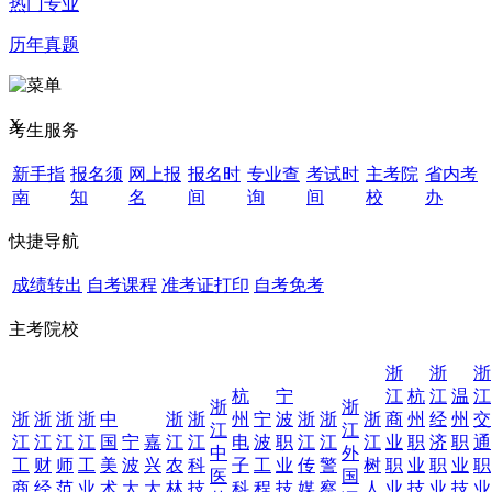
热门专业
历年真题
X
考生服务
新手指
报名须
网上报
报名时
专业查
考试时
主考院
省内考
南
知
名
间
询
间
校
办
快捷导航
成绩转出
自考课程
准考证打印
自考免考
主考院校
浙
浙
浙
杭
宁
江
杭
江
温
江
浙
浙
浙
浙
浙
浙
中
浙
浙
州
宁
波
浙
浙
浙
商
州
经
州
交
江
江
江
江
江
江
国
宁
嘉
江
江
电
波
职
江
江
江
业
职
济
职
通
中
外
工
财
师
工
美
波
兴
农
科
子
工
业
传
警
树
职
业
职
业
职
医
国
商
经
范
业
术
大
大
林
技
科
程
技
媒
察
人
业
技
业
技
业