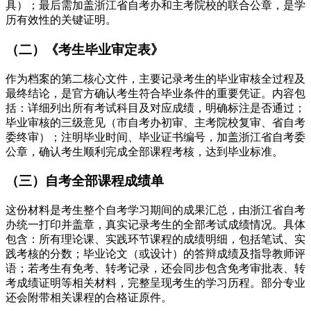
具）；最后需加盖浙江省自考办和主考院校的联合公章，是学
历有效性的关键证明。
（二）《考生毕业审定表》
作为档案的第二核心文件，主要记录考生的毕业审核全过程及
最终结论，是官方确认考生符合毕业条件的重要凭证。内容包
括：详细列出所有考试科目及对应成绩，明确标注是否通过；
毕业审核的三级意见（市自考办初审、主考院校复审、省自考
委终审）；注明毕业时间、毕业证书编号，加盖浙江省自考委
公章，确认考生顺利完成全部课程考核，达到毕业标准。
（三）自考全部课程成绩单
这份材料是考生整个自考学习期间的成果汇总，由浙江省自考
办统一打印并盖章，真实记录考生的全部考试成绩情况。具体
包含：所有理论课、实践环节课程的成绩明细，包括笔试、实
践考核的分数；毕业论文（或设计）的答辩成绩及指导教师评
语；若考生有免考、转考记录，还会同步包含免考审批表、转
考成绩证明等相关材料，完整呈现考生的学习历程。部分专业
还会附带相关课程的合格证原件。