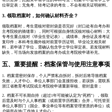
位审定表；无免考、转考记录的考生，不会有相关证明材料。
3. 领取档案时，如何确认材料齐全？
领取档案时，考生需核对密封袋是否完好（封口处有自考办和
主考院校的骑缝章），同时可根据自身情况核对核心材料：大
专考生重点核对《毕业生登记表》、成绩单、身份证及准考证
复印件；本科考生额外核对前置学历证明、毕业论文相关材
料，若申请了学位，需确认包含学士学位审定表。若发现材料
缺失，可当场向发放档案的自考办或主考院校申请补充。
五、重要提醒：档案保管与使用注意事项
1. 档案需密封保存，个人严禁私自拆封，拆封后将导致档案
失效，人才中心、单位人事部门会直接拒收，若误拆，需联系
浙江省教育考试院或主考院校申请重新审核、密封盖章；
2. 档案不可长期自持（超过1年可能被认定为“死档”），领取
后需及时与个人人事档案（或前置学历档案）合并，可托管至
单位人事部门（国企、事业单位等有档案管理资质的单位）或
户籍所在地/工作地人才中心；