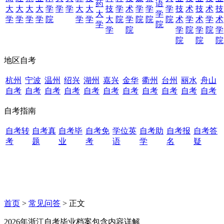
药
语
大
大
大
大
学
学
学
大
大
技
学
术
学
学
学
技
术
技
术
技
大
学
学
学
学
学
院
学
学
大
院
学
院
院
院
术
学
术
学
术
学
院
学
院
学
院
学
院
学
院
院
院
地区自考
杭州
宁波
温州
绍兴
湖州
嘉兴
金华
衢州
台州
丽水
舟山
自考
自考
自考
自考
自考
自考
自考
自考
自考
自考
自考
自考指南
自考转
自考真
自考毕
自考免
学位英
自考助
自考报
自考答
考
题
业
考
语
学
名
疑
首页
>
常见问答
> 正文
2026年浙江自考毕业档案包含内容详解