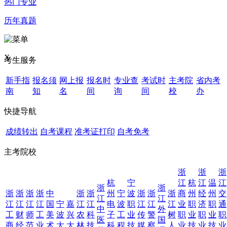
热门专业
历年真题
X
考生服务
新手指
报名须
网上报
报名时
专业查
考试时
主考院
省内考
南
知
名
间
询
间
校
办
快捷导航
成绩转出
自考课程
准考证打印
自考免考
主考院校
浙
浙
浙
杭
宁
江
杭
江
温
江
浙
浙
浙
浙
浙
浙
中
浙
浙
州
宁
波
浙
浙
浙
商
州
经
州
交
江
江
江
江
江
江
国
宁
嘉
江
江
电
波
职
江
江
江
业
职
济
职
通
中
外
工
财
师
工
美
波
兴
农
科
子
工
业
传
警
树
职
业
职
业
职
医
国
商
经
范
业
术
大
大
林
技
科
程
技
媒
察
人
业
技
业
技
业