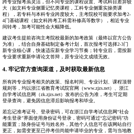
跨专业报考虽灵活，但不同专业的课程设置、考试科目差异较
大（如文科专业侧重记忆类课程，工科专业侧重实操类课
程），若专科与本科专业跨度较大，主考院校可能要求加考2-
4门基础课程（如文科跨考工科需补修高等数学），相近专业
间转考，加考可能性会大幅降低。
建议考生提前咨询主考院校最新的加考政策（最终以官方公告
为准），结合自身基础制定备考计划，首次报考可选择2-3门
新专业核心课，快速适应新专业学习节奏；转专业后，需按新
专业要求重新申请论文答辩，原专业论文成绩无效。
4. 牢记官方查询渠道，及时获取最新信息
所有跨专业报考相关的政策、报名时间、专业计划、课程顶替
规则等，均以浙江省教育考试院官网（www.zjzs.net）、浙江
自学考试信息网（zk.zjzs.net）发布的公告为准，考生可定期
登录查询，避免因信息滞后影响报考和毕业。
若忘记准考证号、登录密码，可在浙江自学考试信息网“社会
考生登录”界面使用身份证号登录，密码可通过“忘记密码”功
能重置；除身份证号与姓名外，其他个人信息可在该网站自行
更正，如需变更至已停考但尚能申请毕业的专业，需与当地教