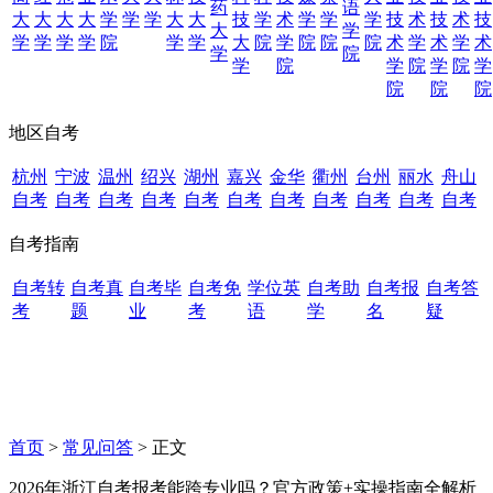
药
语
大
大
大
大
学
学
学
大
大
技
学
术
学
学
学
技
术
技
术
技
大
学
学
学
学
学
院
学
学
大
院
学
院
院
院
术
学
术
学
术
学
院
学
院
学
院
学
院
学
院
院
院
地区自考
杭州
宁波
温州
绍兴
湖州
嘉兴
金华
衢州
台州
丽水
舟山
自考
自考
自考
自考
自考
自考
自考
自考
自考
自考
自考
自考指南
自考转
自考真
自考毕
自考免
学位英
自考助
自考报
自考答
考
题
业
考
语
学
名
疑
首页
>
常见问答
> 正文
2026年浙江自考报考能跨专业吗？官方政策+实操指南全解析