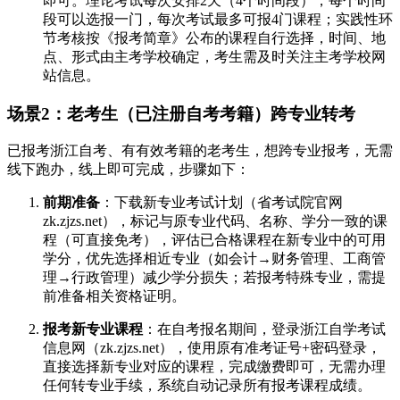
即可。理论考试每次安排2天（4个时间段），每个时间
段可以选报一门，每次考试最多可报4门课程；实践性环
节考核按《报考简章》公布的课程自行选择，时间、地
点、形式由主考学校确定，考生需及时关注主考学校网
站信息。
场景2：老考生（已注册自考考籍）跨专业转考
已报考浙江自考、有有效考籍的老考生，想跨专业报考，无需
线下跑办，线上即可完成，步骤如下：
前期准备
：下载新专业考试计划（省考试院官网
zk.zjzs.net），标记与原专业代码、名称、学分一致的课
程（可直接免考），评估已合格课程在新专业中的可用
学分，优先选择相近专业（如会计→财务管理、工商管
理→行政管理）减少学分损失；若报考特殊专业，需提
前准备相关资格证明。
报考新专业课程
：在自考报名期间，登录浙江自学考试
信息网（zk.zjzs.net），使用原有准考证号+密码登录，
直接选择新专业对应的课程，完成缴费即可，无需办理
任何转专业手续，系统自动记录所有报考课程成绩。