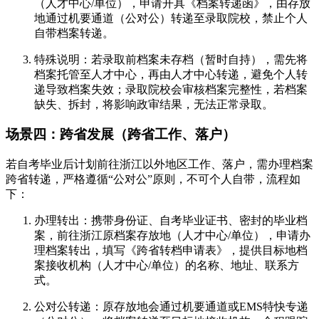
（人才中心/单位），申请开具《档案转递函》，由存放
地通过机要通道（公对公）转递至录取院校，禁止个人
自带档案转递。
特殊说明：若录取前档案未存档（暂时自持），需先将
档案托管至人才中心，再由人才中心转递，避免个人转
递导致档案失效；录取院校会审核档案完整性，若档案
缺失、拆封，将影响政审结果，无法正常录取。
场景四：跨省发展（跨省工作、落户）
若自考毕业后计划前往浙江以外地区工作、落户，需办理档案
跨省转递，严格遵循“公对公”原则，不可个人自带，流程如
下：
办理转出：携带身份证、自考毕业证书、密封的毕业档
案，前往浙江原档案存放地（人才中心/单位），申请办
理档案转出，填写《跨省转档申请表》，提供目标地档
案接收机构（人才中心/单位）的名称、地址、联系方
式。
公对公转递：原存放地会通过机要通道或EMS特快专递