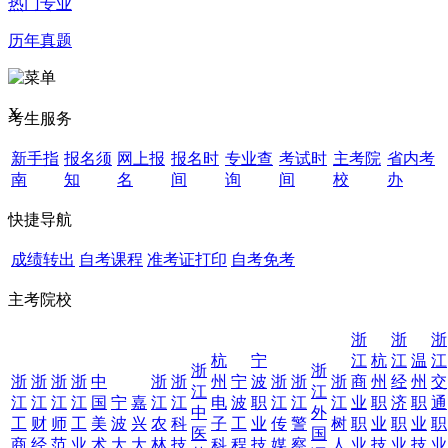
热门专业
历年真题
X
考生服务
新手指
报名须
网上报
报名时
专业查
考试时
主考院
省内考
南
知
名
间
询
间
校
办
快捷导航
成绩转出
自考课程
准考证打印
自考免考
主考院校
浙
浙
浙
杭
宁
江
杭
江
温
江
浙
浙
浙
浙
浙
浙
中
浙
浙
州
宁
波
浙
浙
浙
商
州
经
州
交
江
江
江
江
江
江
国
宁
嘉
江
江
电
波
职
江
江
江
业
职
济
职
通
中
外
工
财
师
工
美
波
兴
农
科
子
工
业
传
警
树
职
业
职
业
职
医
国
商
经
范
业
术
大
大
林
技
科
程
技
媒
察
人
业
技
业
技
业