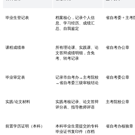
毕业生登记表
档案核心，记录个人信
省自考委 + 主
息、学习经历、成绩汇
总、自我鉴定
课程成绩单
所有理论课、实践课、论
省自考办公章
文答辩成绩明细，含免
考、转考记录
毕业审定表
记录市自考办→主考院校
省自考委公章
→省自考委三级审核结论
实践/论文材料
实践考核记录、论文答辩
主考院校公章
评分表、指导教师评语
前置学历证明（本科）
本科毕业生需提交的专科
省自考办核验章
毕业证书复印件（存档