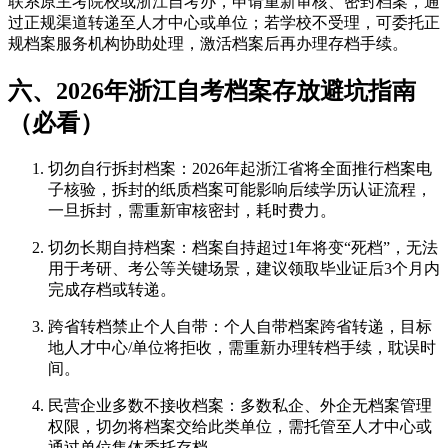
联系原主考院校或浙江自考办，申请重新审核、密封档案，通
过正规渠道转递至人才中心或单位；若学校不受理，可委托正
规档案服务机构协助处理，激活档案后再办理存档手续。
六、2026年浙江自考档案存放避坑指南
（必看）
切勿自行拆封档案：2026年起浙江省将全面推行档案电
子核验，拆封的纸质档案可能影响后续学历认证流程，
一旦拆封，需重新审核密封，耗时费力。
切勿长期自持档案：档案自持超过1年将变“死档”，无法
用于考研、考公等关键场景，建议领取毕业证后3个月内
完成存档或转递。
跨省转档禁止个人自带：个人自带档案跨省转递，目标
地人才中心/单位将拒收，需重新办理转档手续，耽误时
间。
民营企业多数不接收档案：多数私企、外企无档案管理
权限，切勿将档案交给此类单位，需托管至人才中心或
通过单位集体委托存档。