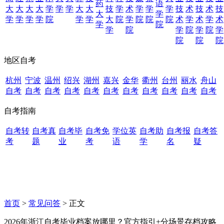
药
语
大
大
大
大
学
学
学
大
大
技
学
术
学
学
学
技
术
技
术
技
大
学
学
学
学
学
院
学
学
大
院
学
院
院
院
术
学
术
学
术
学
院
学
院
学
院
学
院
学
院
院
院
地区自考
杭州
宁波
温州
绍兴
湖州
嘉兴
金华
衢州
台州
丽水
舟山
自考
自考
自考
自考
自考
自考
自考
自考
自考
自考
自考
自考指南
自考转
自考真
自考毕
自考免
学位英
自考助
自考报
自考答
考
题
业
考
语
学
名
疑
首页
>
常见问答
> 正文
2026年浙江自考毕业档案放哪里？官方指引+分场景存档攻略